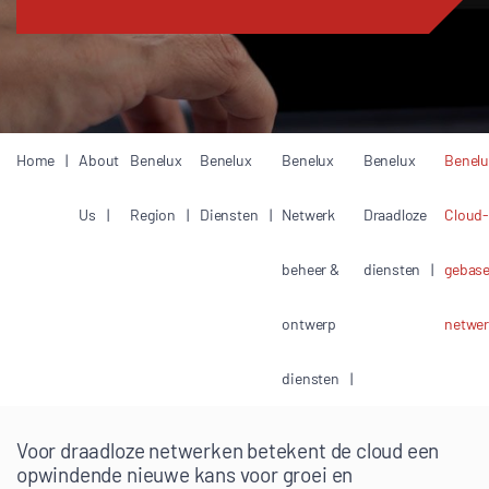
Home
About
Benelux
Benelux
Benelux
Benelux
Benel
Us
Region
Diensten
Netwerk
Draadloze
Cloud
beheer &
diensten
gebas
ontwerp
netwe
diensten
Voor draadloze netwerken betekent de cloud een
opwindende nieuwe kans voor groei en