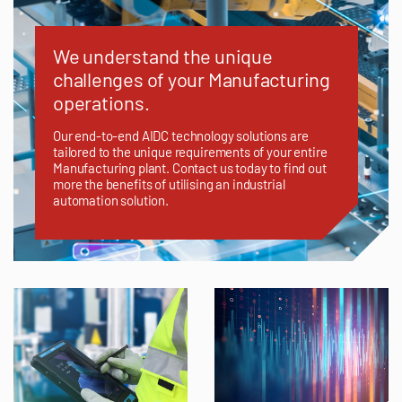
We understand the unique
challenges of your Manufacturing
operations.
Our end-to-end AIDC technology solutions are
tailored to the unique requirements of your entire
Manufacturing plant. Contact us today to find out
more the benefits of utilising an industrial
automation solution.