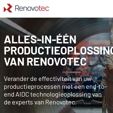
Skip
to
content
ALLES-IN-ÉÉN
PRODUCTIEOPLOSSIN
VAN RENOVOTEC
Verander de effectiviteit van uw
productieprocessen met een end-to-
end AIDC technologieoplossing van
de experts van Renovotec.