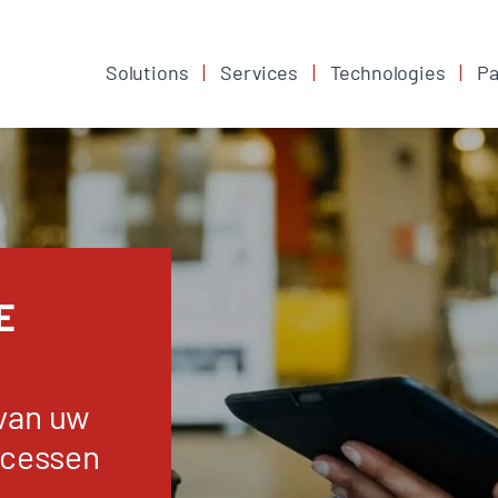
Solutions
Services
Technologies
Pa
E
 van uw
ocessen