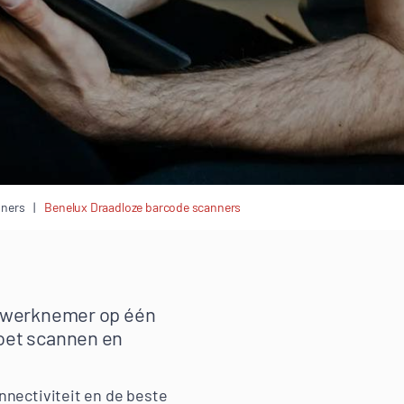
nners
Benelux Draadloze barcode scanners
de werknemer op één
moet scannen en
nectiviteit en de beste