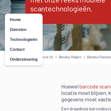
scantechnologieën.
Home
Diensten
Technologieën
Contact
Home
About Us
Benelux Region
Benelux Dienst
Ondersteuning
Hoewel
barcode scan
locatie moet blijven
gegevens moet vastleg
Een draadloze barcodesca