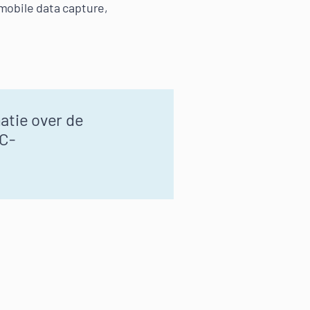
mobile data capture,
atie over de
C-