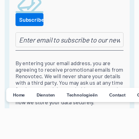
By entering your email address, you are
agreeing to receive promotional emails from
Renovotec. We will never share your details
with a third party. You may ask us at any time
for the personal data we hold on you, or ask
us to delete it. Our
Privacy Policy
explains
Home
Diensten
Technologieën
Contact
how we store your data securely.
Newsletter