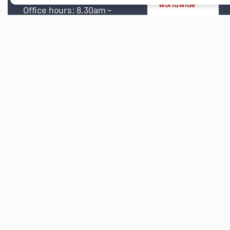
worldwide
Office hours: 8.30am –
5.30pm Monday to Friday,
excluding bank holidays.
Call us today on +44 (0)
1924 600 480
Contact Renovotec
Customer Support
Our repairs team operate on a shift system to
provide quicker turnaround of repairs and
quotations, enabling us to offer all our
customers extended hours of support and
quicker repair turnaround at no additional cost.