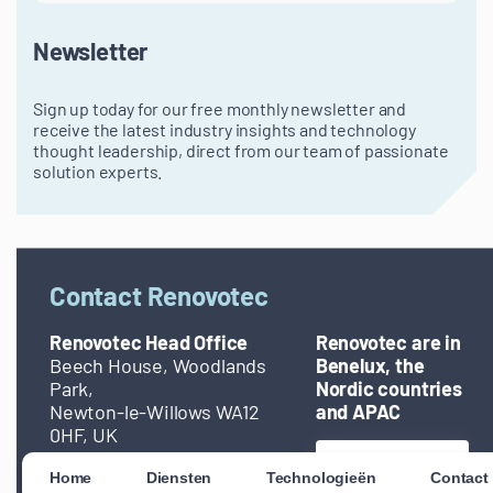
Newsletter
Sign up today for our free monthly newsletter and
receive the latest industry insights and technology
thought leadership, direct from our team of passionate
solution experts.
Contact Renovotec
Renovotec Head Office
Renovotec are in
Beech House, Woodlands
Benelux, the
Park,
Nordic countries
Newton-le-Willows WA12
and APAC
0HF, UK
Contact
Email:
info@renovotec.com
Home
Diensten
Technologieën
Contact
offices